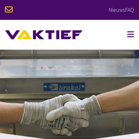
Nieuws
FAQ
VOOR STUDENTEN
VOOR BEDRIJVEN
OPLEIDINGEN
KALENDER
OVER VAKTIEF
CONTACT