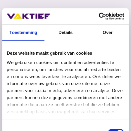
Informatie
Toestemming
Details
Over
Vaktief
Bruistensingel 400
5232 AG 's-Hertogenbosch
Deze website maakt gebruik van cookies
T: 0413-321559
We gebruiken cookies om content en advertenties te
personaliseren, om functies voor social media te bieden
info@vaktief.nl
en om ons websiteverkeer te analyseren. Ook delen we
informatie over uw gebruik van onze site met onze
partners voor social media, adverteren en analyse. Deze
partners kunnen deze gegevens combineren met andere
informatie die u aan ze heeft verstrekt of die ze hebben
verzameld op basis van uw gebruik van hun services.
Naam
*
Toestemmingsselectie