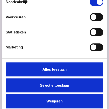
Noodzakelijk
E-mailadres
*
Voorkeuren
Statistieken
Telefoon
*
Marketing
Bericht
*
Alles toestaan
Selectie toestaan
Weigeren