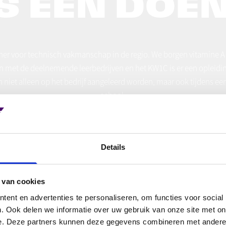
S EEN DOE
tner voor technisch vakmanschap in de regio. We borgen vitamine A
 met de deelnemende leerbedrijven en het KW1C is er een opleidin
 niet alleen op het bedrijf aangeleerd worden, maar ook tijdens een
school.
D JE AAN ALS STUDENT
NEEM CONTAC
Details
 van cookies
ent en advertenties te personaliseren, om functies voor social
. Ook delen we informatie over uw gebruik van onze site met on
e. Deze partners kunnen deze gegevens combineren met andere i