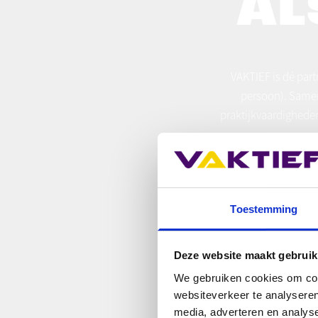
AL
VAKTIEF is dé par
persoon). Samen
praktijkvaardigheden
MEL
Toestemming
Deze website maakt gebruik
We gebruiken cookies om cont
websiteverkeer te analyseren
media, adverteren en analys