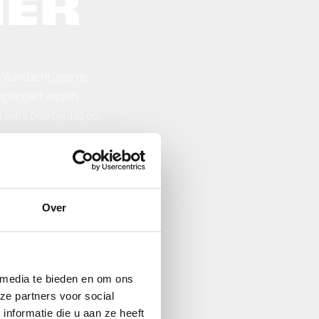
NER
 (Aandacht voor de
gstraject waarin
 extra praktijkdag op
T OP
Over
 media te bieden en om ons
ze partners voor social
nformatie die u aan ze heeft