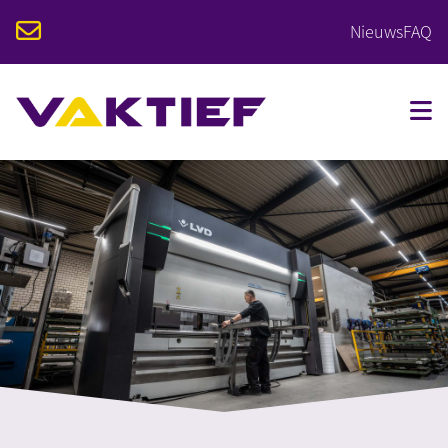
Nieuws
FAQ
VOOR STUDENTEN
VOOR BEDRIJVEN
OPLEIDINGEN
KALENDER
OVER VAKTIEF
CONTACT