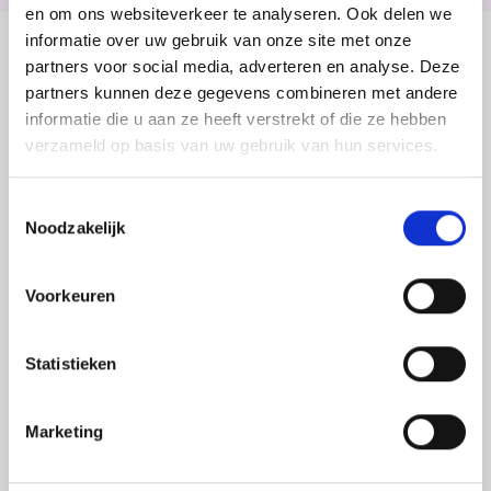
en om ons websiteverkeer te analyseren. Ook delen we
informatie over uw gebruik van onze site met onze
partners voor social media, adverteren en analyse. Deze
Inhoud
partners kunnen deze gegevens combineren met andere
Tijdens je opleiding leer je hoe je metalen platen moet
informatie die u aan ze heeft verstrekt of die ze hebben
meten, snijden/knippen, buigen en kanten. Dit doe je
verzameld op basis van uw gebruik van hun services.
met behulp van verschillende apparaten, zoals
kantbanken, zetbanken en lasersnijders. Het plaatwerk
doe je aan de hand van werktekeningen en onder
Toestemmingsselectie
Noodzakelijk
begeleiding van een leidinggevende.
Voorkeuren
Na je opleiding
Statistieken
Na je opleiding ben je in het bezit van het vakdiploma
Plaatwerker niveau 2 én het VAKTIEF-certificaat. Met
Marketing
deze papieren op zak en de geleerde vaardigheden, kan
je een hoop kanten op in de metaaltechniek. Via