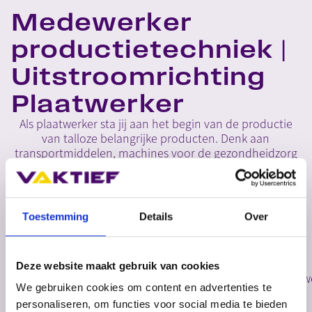
Medewerker
productietechniek |
Uitstroomrichting
Plaatwerker
Als plaatwerker sta jij aan het begin van de productie
van talloze belangrijke producten. Denk aan
transportmiddelen, machines voor de gezondheidzorg
en zelfs gebouwen. Jij bewerkt dunne metalen platen
van allerlei verschillende materialen. Deze kunnen
worden ingezet voor heel veel verschillende producten,
net wat de klant vraagt.
Toestemming
Details
Over
MELD JE AAN
Home
>
Opleidingen
>
Deze website maakt gebruik van cookies
Medewerker productietechniek | Uitstroomrichting Plaatw
We gebruiken cookies om content en advertenties te
personaliseren, om functies voor social media te bieden