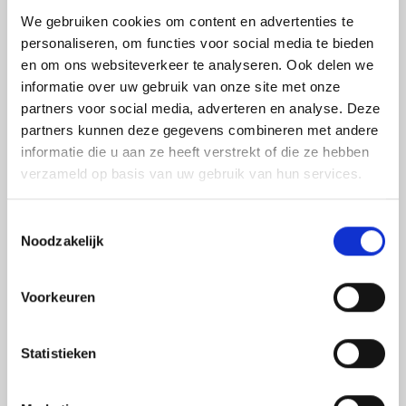
Inhoud
We gebruiken cookies om content en advertenties te
personaliseren, om functies voor social media te bieden
Je gaat met verschillende technieken aan de slag. Zo ga
en om ons websiteverkeer te analyseren. Ook delen we
je CNC programmeren, CNC machines bedienen,
technisch tekenen, technische problemen oplossen en
informatie over uw gebruik van onze site met onze
verschillende typen productieprocessen optimaliseren.
partners voor social media, adverteren en analyse. Deze
Als Verspaningstechnoloog ga je zelf aan de slag en ligt
partners kunnen deze gegevens combineren met andere
de verantwoordelijkheid bij jou. Je zal aan de hand van
informatie die u aan ze heeft verstrekt of die ze hebben
werktekeningen of mondelinge uitleg instructies
verzameld op basis van uw gebruik van hun services.
krijgen. Met deze informatie ga jij vervolgens zelf aan de
slag. Jij bepaalt dus zelf hoe jij je werk uitvoert. Op dit
niveau wordt het wel steeds belangrijker dat de
Toestemmingsselectie
verwachte doorlooptijd van het project behaald wordt.
Noodzakelijk
Natuurlijk zijn er altijd mensen om te helpen en aan wie
je vragen kan stellen.
Je zal dus opgeleid worden tot een zelfstandig vakman-
Voorkeuren
of vrouw, die het verschil kan maken in de
metaaltechniek!
Statistieken