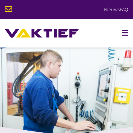
Nieuws
FAQ
VOOR STUDENTEN
VOOR BEDRIJVEN
OPLEIDINGEN
KALENDER
OVER VAKTIEF
CONTACT