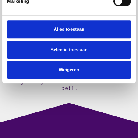
Marketing
Na je opleiding
Na je opleiding ben je in het bezit van het vakdiploma
Verspaningstechnoloog én het VAKTIEF-certificaat. Met
Alles toestaan
deze papieren op zak en de geleerde vaardigheden, kan
je een hoop kanten op in de metaaltechniek. Via
VAKTIEF kan je in principe altijd blijven werken bij je
Selectie toestaan
leerbedrijf. Mocht dit om een of andere reden toch niet
lukken, dan helpen wij je bij het zoeken naar een baan.
Als gediplomeerd Verspaningstechnoloog kan je in
Weigeren
principe bij elk bedrijf met verspanende technieken aan
de slag en ben je een waardevolle aanwinst voor ieder
bedrijf.