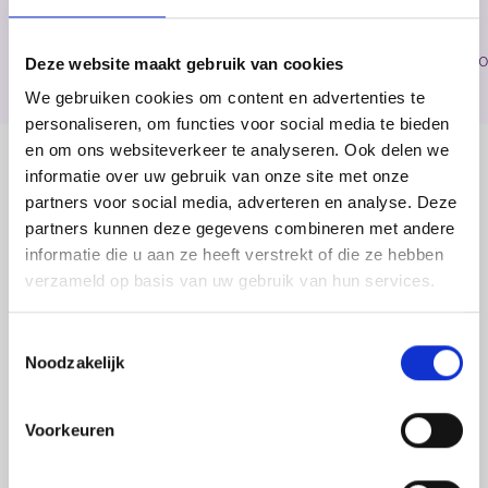
Home
>
Opleidingen
>
Medewerker productietechniek | Eerste Monteur Mechatro
Deze website maakt gebruik van cookies
We gebruiken cookies om content en advertenties te
personaliseren, om functies voor social media te bieden
en om ons websiteverkeer te analyseren. Ook delen we
informatie over uw gebruik van onze site met onze
Inhoud
partners voor social media, adverteren en analyse. Deze
Er zijn heel veel verschillende werkzaamheden die jij kan
partners kunnen deze gegevens combineren met andere
gaan uitvoeren als mechatronicus:
informatie die u aan ze heeft verstrekt of die ze hebben
Zelfstandig meetkasen assembleren of een
verzameld op basis van uw gebruik van hun services.
voedselproductielijn bedraden/aansluiten en
inregelen? Jij draait er je hand niet voor om! Een
stabilisator voor jachtschepen monteren? Bij jou
Toestemmingsselectie
moeten ze zijn! Als eerste monteur Mechatronica heb je
Noodzakelijk
een uitvoerende rol. Dit betekent dat jij zelf
verantwoordelijk bent voor de juiste montage en
Voorkeuren
assemblage van jouw werkzaamheden. Je leert dus echt
zelfstandig jouw werkzaamheden uit te voeren.
Hierdoor zul jij zeer complete kennis en vaardigheden