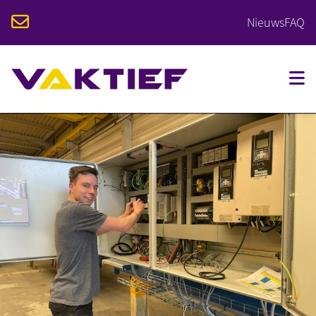
Nieuws
FAQ
VOOR STUDENTEN
VOOR BEDRIJVEN
OPLEIDINGEN
KALENDER
OVER VAKTIEF
CONTACT