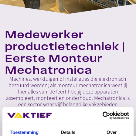
Medewerker
productietechniek |
Eerste Monteur
Mechatronica
Machines, werktuigen of installaties die elektronisch
bestuurd worden; als monteur mechatronica weet jij
hier alles van. Je leert hoe jij deze apparaten
assembleert, monteert en onderhoud. Mechatronica is
een sector waar vijf belangrijke vakgebieden
samenkomen: besturingstechniek, elektrotechniek,
metaaltechniek, meet- en regeltechniek en ook
werktuigbouwkunde.
Toestemming
Details
Over
MELD JE AAN