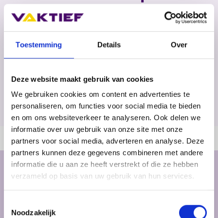
staalconstructies
Toestemming
Details
Over
Deze website maakt gebruik van cookies
Home
>
Voor bedrijven
>
Lidbedrijven
>
We gebruiken cookies om content en advertenties te
Chris van Zutphen staalconstructies
personaliseren, om functies voor social media te bieden
en om ons websiteverkeer te analyseren. Ook delen we
informatie over uw gebruik van onze site met onze
partners voor social media, adverteren en analyse. Deze
partners kunnen deze gegevens combineren met andere
informatie die u aan ze heeft verstrekt of die ze hebben
Contactgegevens
verzameld op basis van uw gebruik van hun services.
Chris van Zutphen staalconstructies
Toestemmingsselectie
De Amert 402
Noodzakelijk
5462 GH Veghel