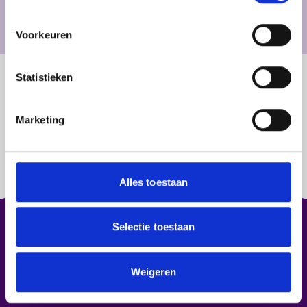
T. +31413340879
paul@vanzutphenconstructies.nl
Voorkeuren
Statistieken
Vakrichtingen
Medewerker productietechniek | Uitstroomrichting
Marketing
Allround constructiewerker (BBL 3)
Alles toestaan
Selectie toestaan
Weigeren