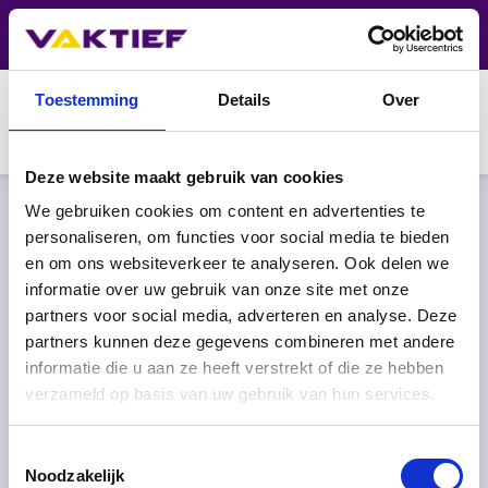
Nieuws
FAQ
Toestemming
Details
Over
Deze website maakt gebruik van cookies
VOOR STUDENTEN
We gebruiken cookies om content en advertenties te
personaliseren, om functies voor social media te bieden
VOOR BEDRIJVEN
en om ons websiteverkeer te analyseren. Ook delen we
Metaalindustrie
informatie over uw gebruik van onze site met onze
OPLEIDINGEN
partners voor social media, adverteren en analyse. Deze
Uden
partners kunnen deze gegevens combineren met andere
KALENDER
informatie die u aan ze heeft verstrekt of die ze hebben
verzameld op basis van uw gebruik van hun services.
OVER VAKTIEF
CONTACT
Toestemmingsselectie
Noodzakelijk