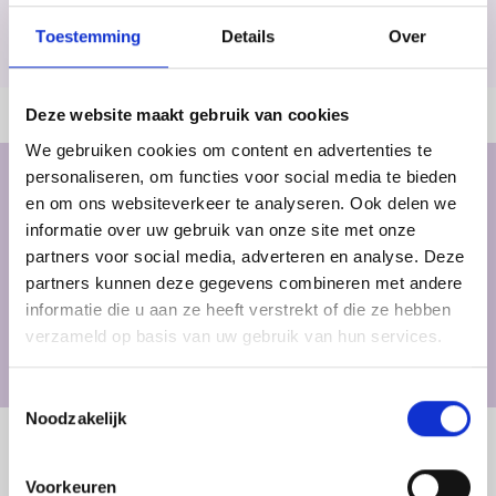
Home
>
Voor bedrijven
>
Lidbedrijven
>
Protrac
Toestemming
Details
Over
Deze website maakt gebruik van cookies
We gebruiken cookies om content en advertenties te
personaliseren, om functies voor social media te bieden
Contactgegevens
en om ons websiteverkeer te analyseren. Ook delen we
informatie over uw gebruik van onze site met onze
Protrac
partners voor social media, adverteren en analyse. Deze
Rietdekkerstraat 2
partners kunnen deze gegevens combineren met andere
5405 AX Uden
informatie die u aan ze heeft verstrekt of die ze hebben
T. +31413259100
verzameld op basis van uw gebruik van hun services.
jpeters@jrzsuspension.com
https://www.jrzsuspension.com
Toestemmingsselectie
Noodzakelijk
Vakrichtingen
Voorkeuren
Medewerker productietechniek | Uitstroomrichting