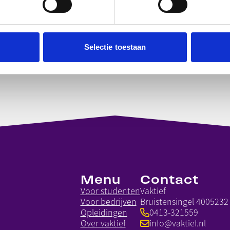
Selectie toestaan
Menu
Contact
Voor studenten
Vaktief
Voor bedrijven
Bruistensingel 400
5232
Opleidingen
0413-321559
Over vaktief
info@vaktief.nl