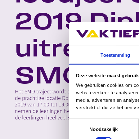
2019 Di
uitreikin
Toestemming
SMO
Deze website maakt gebruik
We gebruiken cookies om cont
Het SMO traject wordt dit jaar feestelijk afgesloten m
websiteverkeer te analyseren
de prachtige locatie Dome X in Oss. De diploma uitreik
media, adverteren en analys
2019 van 17.00 tot 19.00 uur. In gezelschap van vriend
verstrekt of die ze hebben v
nemen de leerlingen het welverdiende diploma in ontv
de leerlingen heel veel succes met de laatste loodjes!
Toestemmingsselectie
Noodzakelijk