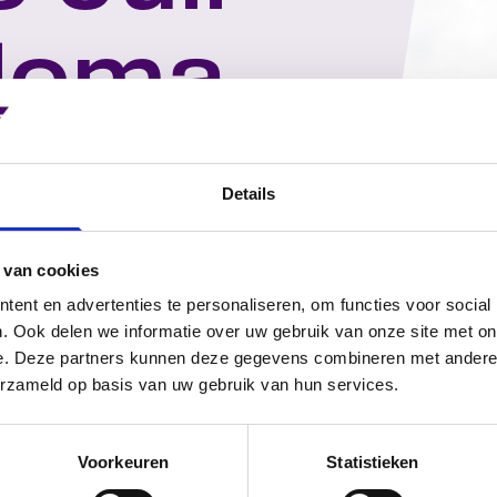
ploma
g
Details
 van cookies
ent en advertenties te personaliseren, om functies voor social
et een diploma uitreiking op
. Ook delen we informatie over uw gebruik van onze site met on
ing zal plaatsvinden op 9 juli
e. Deze partners kunnen deze gegevens combineren met andere i
en, familie en opleiders
erzameld op basis van uw gebruik van hun services.
angst. Tot die tijd wensen we
Voorkeuren
Statistieken