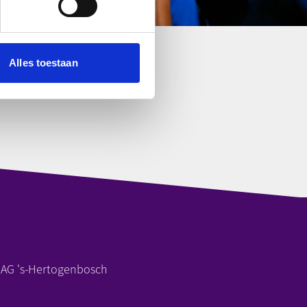
Alles toestaan
 AG 's-Hertogenbosch