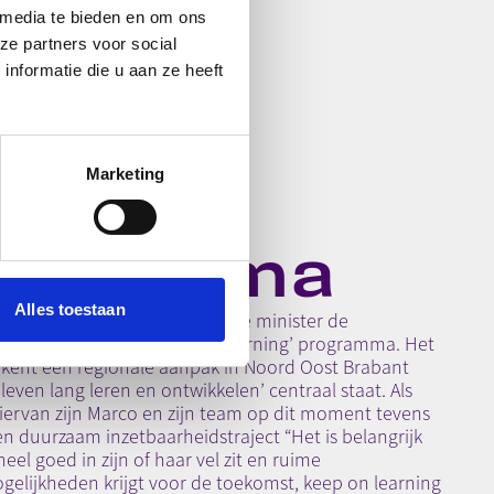
 media te bieden en om ons
ze partners voor social
nformatie die u aan ze heeft
ep on
Marketing
arning
ogramma
Alles toestaan
 aan de rondleiding besprak de minister de
ultaten van het ‘Keep on Learning’ programma. Het
ent een regionale aanpak in Noord Oost Brabant
 leven lang leren en ontwikkelen’ centraal staat. Als
iervan zijn Marco en zijn team op dit moment tevens
n duurzaam inzetbaarheidstraject “Het is belangrijk
neel goed in zijn of haar vel zit en ruime
gelijkheden krijgt voor de toekomst, keep on learning