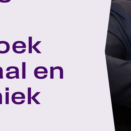
oek
al en
iek