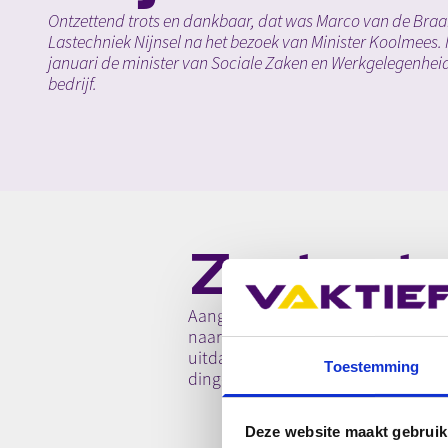
Ontzettend trots en dankbaar, dat was Marco van de Braak,
Lastechniek Nijnsel na het bezoek van Minister Koolmees
januari de minister van Sociale Zaken en Werkgelegenhei
bedrijf.
Zo trot
Aangetrokken door het ‘Keep on L
naar hoe Marco en zijn team dit in
uitdaging aan om te leren lassen me
Toestemming
dingen die we doen’’ vertelt Marco 
Deze website maakt gebruik