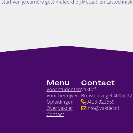
 start van je carrière gestimuleerd bij Metaal- en Lastechniek 
Menu
Contact
Voor studenten
Vaktief
Voor bedrijven
Bruistensingel 400
5232
Opleidingen
0413-321559
Over vaktief
info@vaktief.nl
Contact