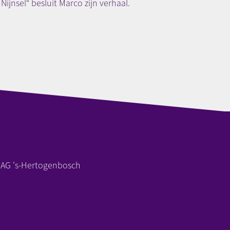
Nijnsel“ besluit Marco zijn verhaal.
 AG 's-Hertogenbosch