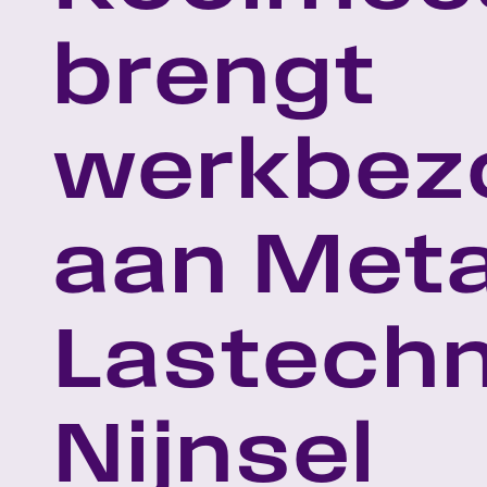
brengt
werkbez
aan Meta
Lastechn
Nijnsel