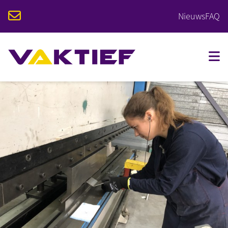
Nieuws
FAQ
VOOR STUDENTEN
VOOR BEDRIJVEN
OPLEIDINGEN
KALENDER
OVER VAKTIEF
CONTACT