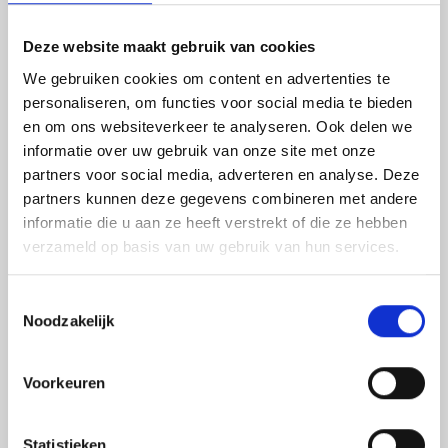
Helemaal op m’n plek!
Deze website maakt gebruik van cookies
“Wanneer je eenmaal gewerkt hebt, is het lastig om
We gebruiken cookies om content en advertenties te
weer te gaan studeren, een BBL-studie waarbij werken
personaliseren, om functies voor social media te bieden
en leren wordt gecombineerd is daarom heel fijn voor
en om ons websiteverkeer te analyseren. Ook delen we
mij” vertelt Vérine enthousiast. “Het bedrijf D&W
informatie over uw gebruik van onze site met onze
Process Technology hoorde dat ik opzoek was naar een
werk-leerplek, zij vertelde me meer over het SMO-traject
partners voor social media, adverteren en analyse. Deze
en de ondersteuning die ze bieden. Ik heb nu het eerste
partners kunnen deze gegevens combineren met andere
jaar van de studie Allround Constructiewerker
informatie die u aan ze heeft verstrekt of die ze hebben
gedaan bij D&W Process Technology en ik kan zeggen; ik
verzameld op basis van uw gebruik van hun services.
zit hier helemaal op m’n plek!
Toestemmingsselectie
Noodzakelijk
Voorkeuren
Statistieken