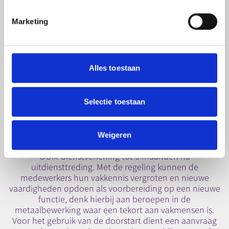
training wordt gevolgd tussen 15 oktober en 1 juli 2021
vergoedt OOM 75 procent van de kosten (max. €1000,-).
Marketing
hier
Kijk
voor de voorwaarden.
Alles toestaan
Doorstart
Selectie toestaan
Als tweede regeling heeft OOM de Doorstart ontwikkeld,
een regeling die bedoeld is om zoveel mogelijk
vakmensen voor de sector te behouden. Hiermee
kunnen werknemers van aangesloten OOM-bedrijven
Weigeren
bij beëindiging dienstverband gebruik maken van de
OOM-dienstverlening tot 6 maanden na
uitdiensttreding. Met de regeling kunnen de
medewerkers hun vakkennis vergroten en nieuwe
vaardigheden opdoen als voorbereiding op een nieuwe
functie, denk hierbij aan beroepen in de
metaalbewerking waar een tekort aan vakmensen is.
Voor het gebruik van de doorstart dient een aanvraag