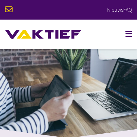
Nieuws
FAQ
VOOR STUDENTEN
VOOR BEDRIJVEN
OPLEIDINGEN
KALENDER
OVER VAKTIEF
CONTACT