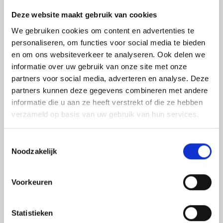
Toch is het voor veel bedrijven van groot belang om te
blijven werken aan de ontwikkeling van de
Deze website maakt gebruik van cookies
medewerkers om de dynamiek van de organisatie te
We gebruiken cookies om content en advertenties te
behouden en nieuwe kansen te kunnen pakken in de
personaliseren, om functies voor social media te bieden
toekomst.
OOM heeft daarom het crisispakket 2.0 samengesteld
en om ons websiteverkeer te analyseren. Ook delen we
en schiet de ondernemers te hulp. In het pakket zit een
informatie over uw gebruik van onze site met onze
tijdelijke verhoging van de Persoonlijke
partners voor social media, adverteren en analyse. Deze
TrainingsToelage (PTT) evenals de nieuwe regeling
partners kunnen deze gegevens combineren met andere
‘Doorstart’ welke zijn gecombineerd met eerdere
informatie die u aan ze heeft verstrekt of die ze hebben
crisismaatregelen van OOM.
verzameld op basis van uw gebruik van hun services.
Toestemmingsselectie
Noodzakelijk
Hogere vergoeding
scholingskosten
Voorkeuren
Één van de regelingen waar de ondernemers op
kunnen rekenen is een verhoging van tegemoedkoming
Statistieken
in de scholingskosten, ook wel PTT genoemd. Indien de