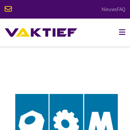
Nieuws
FAQ
VOOR STUDENTEN
VOOR BEDRIJVEN
OPLEIDINGEN
KALENDER
OVER VAKTIEF
CONTACT