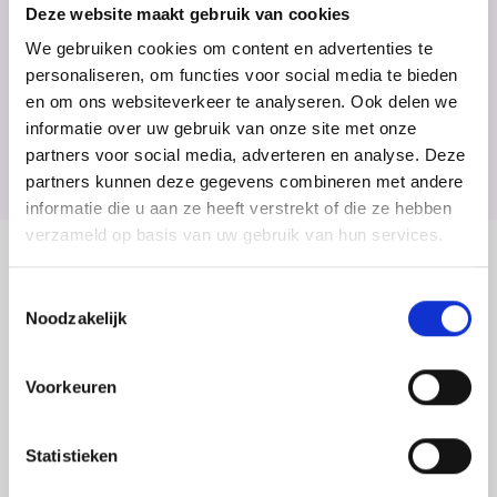
plaatsgevonden van het OOM (Opleiding, Ontwikkeling
Deze website maakt gebruik van cookies
Metaalbewerking) bij de Stichting Metaal Opleidingen.
We gebruiken cookies om content en advertenties te
Tijdens de audit werd getoetst of SMO aan de
personaliseren, om functies voor social media te bieden
voorwaarde voldoet om als officieel erkende
en om ons websiteverkeer te analyseren. Ook delen we
scholingspool erkend te blijven.
informatie over uw gebruik van onze site met onze
Home
>
Nieuws
>
Lidbedrijven
>
SMO weer voor twee jaar officieel erkend scholingspool
partners voor social media, adverteren en analyse. Deze
partners kunnen deze gegevens combineren met andere
informatie die u aan ze heeft verstrekt of die ze hebben
verzameld op basis van uw gebruik van hun services.
Officieel erkend
Toestemmingsselectie
Noodzakelijk
De Stichting Metaal Opleidingen heeft de audit met vlag
en wimpel doorstaan en mag zich dankzij de verlengde
SBB-erkenning nog steeds officieel erkend
Voorkeuren
scholingspool noemen tot augustus 2022. Leerlingen
die via een Scholingspool hun opleiding volgen, krijgen
een maatwerkprogramma dat beter is afgestemd op de
Statistieken
behoefte van metaalbedrijven. De leerlingen krijgen
naast de theoriedag een extra dag per week de