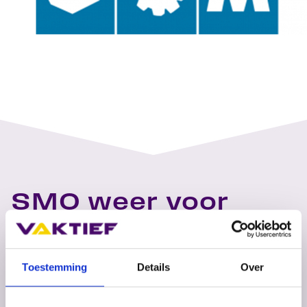
SMO weer voor
twee jaar officieel
erkend
Toestemming
Details
Over
scholingspool
26 november 2019 heeft de tweejaarlijkse audit