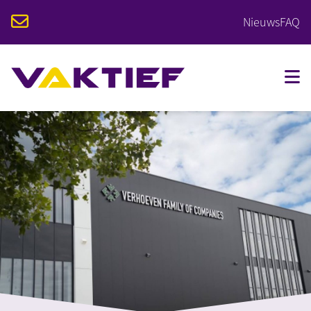
Nieuws
FAQ
VOOR STUDENTEN
VOOR BEDRIJVEN
OPLEIDINGEN
KALENDER
OVER VAKTIEF
CONTACT