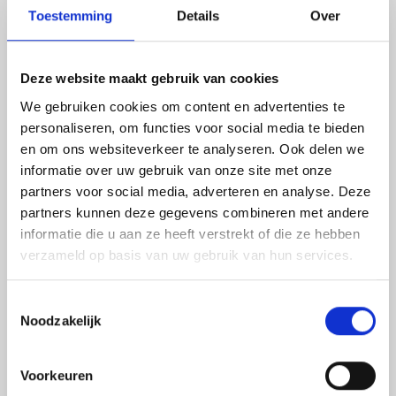
voor een stad.
Toestemming
Details
Over
Deze website maakt gebruik van cookies
We gebruiken cookies om content en advertenties te
Tip 2: Bezoek een
personaliseren, om functies voor social media te bieden
onderwijsbeurs
en om ons websiteverkeer te analyseren. Ook delen we
Niet alleen leerzaam, ook leuk om heen te gaan; de
informatie over uw gebruik van onze site met onze
onderwijsbeurs! Een groot aantal scholen en opleiders
partners voor social media, adverteren en analyse. Deze
presenteren hier de studiemogelijkheden. Doe dit bij
partners kunnen deze gegevens combineren met andere
voorkeur al vóór je examenjaar. De beurs is
informatie die u aan ze heeft verstrekt of die ze hebben
voornamelijk handig als je nog aan het oriënteren
verzameld op basis van uw gebruik van hun services.
bent. Goed om te bekijken wat de mogelijkheden zijn
binnen een bepaald vakgebied. Het kan zijn dat je hier
zelfs studies tegenkomt waarvan je nog niet wist dat ze
Toestemmingsselectie
bestonden.
Noodzakelijk
Voorkeuren