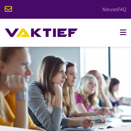
Nieuws
FAQ
VOOR STUDENTEN
VOOR BEDRIJVEN
OPLEIDINGEN
KALENDER
OVER VAKTIEF
CONTACT