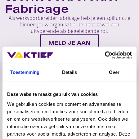
Fabricage
Als werkvoorbereider fabricage heb je een spilfunctie
binnen jouw organisatie. Je hebt zowel een
uitvoerende als begeleidende rol.
MELD JE AAN
Home
>
Opleidingen
>
Werkvoorbereider Fabricage
Toestemming
Details
Over
Deze website maakt gebruik van cookies
Inhoud
We gebruiken cookies om content en advertenties te
Zelfstandig of in een klein team bouw je aan complete
personaliseren, om functies voor social media te bieden
machines. Daarin ben jij verantwoordelijk voor je eigen
en om ons websiteverkeer te analyseren. Ook delen we
werk. Je gebruikt diverse technieken, waaronder
informatie over uw gebruik van onze site met onze
buigen, kanten en walsen, maar ook boren, zagen,
partners voor social media, adverteren en analyse. Deze
snijden, lassen en monteren. Daarnaast houd je