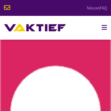
Nieuws
FAQ
VOOR STUDENTEN
VOOR BEDRIJVEN
OPLEIDINGEN
KALENDER
OVER VAKTIEF
CONTACT