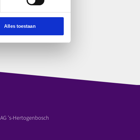
Alles toestaan
 AG 's-Hertogenbosch