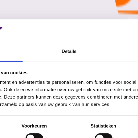
Details
 van cookies
ent en advertenties te personaliseren, om functies voor social
ens
. Ook delen we informatie over uw gebruik van onze site met on
e. Deze partners kunnen deze gegevens combineren met andere i
Vakrichtingen
erzameld op basis van uw gebruik van hun services.
Medewerker produc
Medewerker produc
Technicus mechatr
Voorkeuren
Statistieken
Medewerker produc