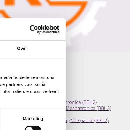
Over
 media te bieden en om ons
ze partners voor social
nformatie die u aan ze heeft
tietechniek | Monteur Mechatronica (BBL 2)
tietechniek | Eerste Monteur Mechatronica (BBL 3)
onica (BBL 4)
Marketing
tietechniek | Uitstroomrichting Verspaner (BBL 2)