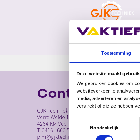
Toestemming
Deze website maakt gebruik
We gebruiken cookies om cont
Contactgegev
websiteverkeer te analyseren
media, adverteren en analys
verstrekt of die ze hebben v
GJK Techniek B.V.
Verre Weide 11
Toestemmingsselectie
4264 KM Veen
Noodzakelijk
T. 0416 - 660 547
pim@gjktechniek.com