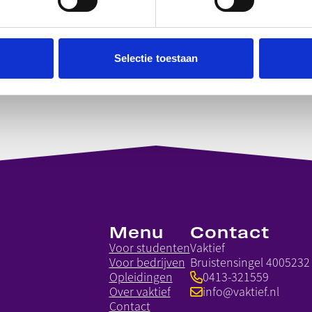
Selectie toestaan
Menu
Contact
Voor studenten
Vaktief
Voor bedrijven
Bruistensingel 400
5232
Opleidingen
0413-321559
Over vaktief
info@vaktief.nl
Contact