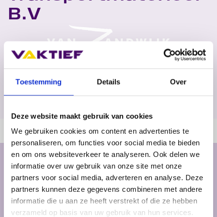
B.V
Home
>
Voor bedrijven
>
Lidbedrijven
>
Toestemming
Details
Over
Van Zandwijk Transportmaterieel B.V
Deze website maakt gebruik van cookies
We gebruiken cookies om content en advertenties te
personaliseren, om functies voor social media te bieden
en om ons websiteverkeer te analyseren. Ook delen we
Contactgegevens
informatie over uw gebruik van onze site met onze
partners voor social media, adverteren en analyse. Deze
Van Zandwijk Transportmaterieel B.V
partners kunnen deze gegevens combineren met andere
Uilecotenweg 47
informatie die u aan ze heeft verstrekt of die ze hebben
5324 JT Ammerzoden
verzameld op basis van uw gebruik van hun services.